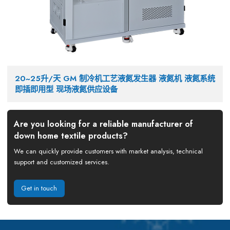
20~25升/天 GM 制冷机工艺液氮发生器 液氮机 液氮系统
即插即用型 现场液氮供应设备
Are you looking for a reliable manufacturer of
down home textile products?
We can quickly provide customers with market analysis, technical
support and customized services.
Get in touch