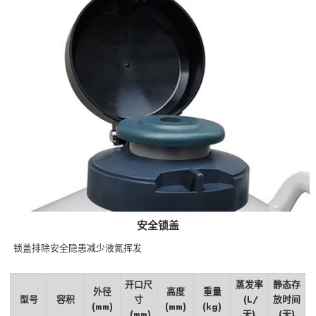
安全锁盖
锁盖排除安全隐患减少液氮挥发
开口尺
蒸发率
静态存
外径
高度
重量
型号
容积
寸
(L/
放时间
(mm)
(mm)
(kg)
(mm)
天)
(天)