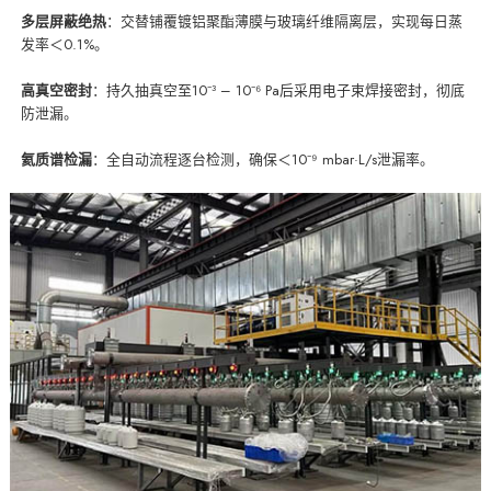
多层屏蔽绝热
：交替铺覆镀铝聚酯薄膜与玻璃纤维隔离层，实现每日蒸
发率＜0.1%。
高真空密封
：持久抽真空至10⁻³ – 10⁻⁶ Pa后采用电子束焊接密封，彻底
防泄漏。
氦质谱检漏
：全自动流程逐台检测，确保＜10⁻⁹ mbar·L/s泄漏率。