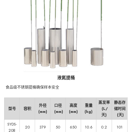
液氮提桶
食品级不锈钢提桶确保样本安全
蒸发率
静态存
外径
口径
高度
重量
型号
容积
(L/
储时间
(mm)
(mm)
(mm)
(kg)
天)
(天)
SYDS-
20
379
50
650
10.6
0.2
101
20B