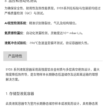
5. 品控和自动化测试
为确保安全性、耐用性及热性能表现，SYDS系列在标贴与包装前均经过
严格质量检测（QC）与测试。
AI视觉检测系统
：精准识别微裂纹、气孔及结构错位。
氦质谱检漏仪
：自动化泄漏检测，灵敏度达10⁻⁹ mbar·L/s。
液氮冲击试验机
：-196℃急速温变循环测试，验证容器耐久性。
产品特性
SYDS 系列液氮容器采用高强度铝合金材质与多层真空绝热设计，最大
限度降低热传导，是生物样本长期静态低温储存及远距离运输的理想
解决方案。
1. 存储型液氮容器
此类液氮容器专为室内长期静态储存样本或液氮而设计，具有静态蒸