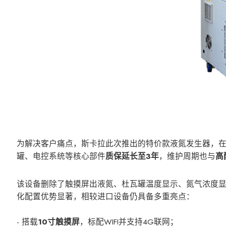
为解决客户痛点，斯卡拉此次推出的特价款液氮发生器，
罐、电控系统等核心部件
质保延长至3年
，维护周期也与
高
该设备删除了触摸屏出液氮、杜瓦罐温度显示、氮气浓度
化配置优势显著，相较进口设备仍具备多重亮点：
- 搭载
10寸触摸屏
，标配WIFI并支持4G联网；