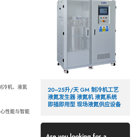
制冷机、液氮
20~25升/天 GM 制冷机工艺
液氮发生器 液氮机 液氮系统
即插即用型 现场液氮供应设备
核心性能与智能
Are you looking for a