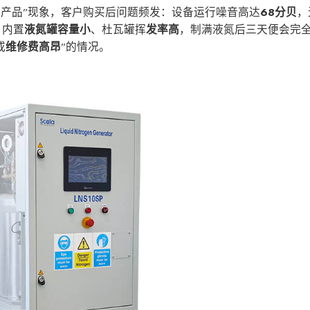
T产品”现象，客户购买后问题频发：设备运行噪音高达
68分贝
，
；内置
液氮罐容量小
、杜瓦罐挥
发率高
，制满液氮后三天便会完
或
维修费高昂
”的情况。