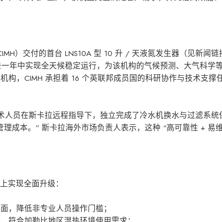
H）交付的首台 LNS10A 型 10 升 / 天液氮发生器（见新闻
-detail.htm），在过去一年中实现全天候稳定运行，为该机构的气候预测、大气
构，CIMH 承担着 16 个英联邦成员国的科研协作与技术支撑
MH 技术人员在斯卡拉远程指导下，独立完成了冷水机换水与过滤系
成本。” 斯卡拉海外市场负责人表示，这种 “高可靠性 + 易维
础上实现全面升级：
界面，降低非专业人员操作门槛；
，符合加勒比地区湿热环境使用需求；​