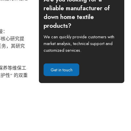
reliable manufacturer of
down home textile
products?
链接：
We can quickly provide customers with
科学等核心研究提
market analysis, technical support and
任务，其研究
customized services.
统保养等维保工
Get in touch
护性” 的双重