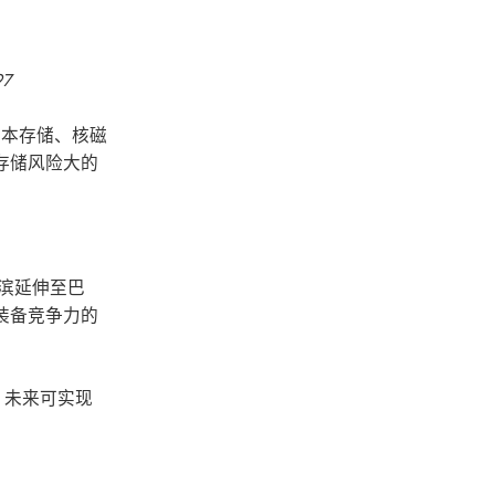
97
、样本存储、核磁
存储风险大的
之滨延伸至巴
装备竞争力的
，未来可实现