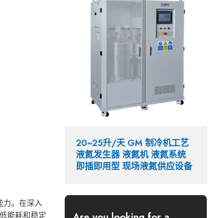
20~25升/天 GM 制冷机工艺
液氮发生器 液氮机 液氮系统
即插即用型 现场液氮供应设备
能力。在深入
、低能耗和稳定
Are you looking for a