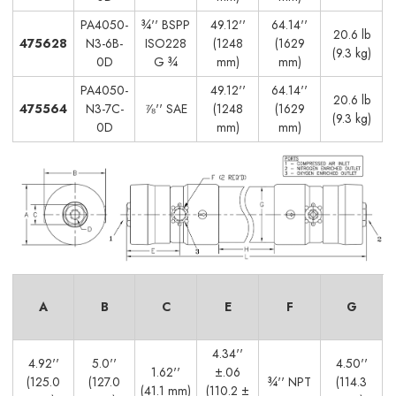
PA4050-
¾'' BSPP
49.12''
64.14''
20.6 lb
475628
N3-6B-
ISO228
(1248
(1629
(9.3 kg)
0D
G ¾
mm)
mm)
PA4050-
49.12''
64.14''
20.6 lb
475564
N3-7C-
⅞'' SAE
(1248
(1629
(9.3 kg)
0D
mm)
mm)
A
B
C
E
F
G
4.34''
4.92''
5.0''
4.50''
1.62''
±.06
(125.0
(127.0
¾'' NPT
(114.3
(41.1 mm)
(110.2 ±