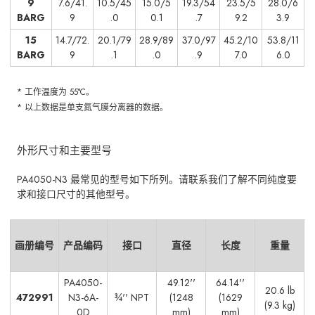
9
7.6/41.
10.5/45
15.0/5
19.3/54
23.5/5
28.0/6
BARG
9
.0
0.1
.7
9.2
3.9
15
14.7/72.
20.1/79
28.9/89
37.0/97
45.2/10
53.8/11
BARG
9
.1
.0
.9
7.0
6.0
* 工作温度为 55°C。
* 以上数据是单支氮气膜分离器的数据。
外形尺寸和主要型号
PA4050-N3 最常见的型号如下所列。
请联系我们了解不同纯度要
求和接口尺寸的其他型号。
画册编号
产品编码
接口
直径
长度
重量
PA4050-
49.12''
64.14''
20.6 lb
472991
N3-6A-
¾'' NPT
(1248
(1629
(9.3 kg)
0D
mm)
mm)