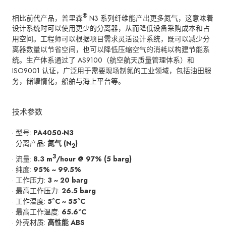
®
相比前代产品，普里森
N3 系列纤维能产出更多氮气，这意味着
设计系统时可以使用更少的分离器，从而降低设备采购成本和占
用空间。工程师可以根据项目需求灵活设计系统，既可以减少分
离器数量以节省空间，也可以降低压缩空气的消耗以构建节能系
统。生产体系通过了 AS9100（航空航天质量管理体系）和
ISO9001 认证，广泛用于需要现场制氮的工业领域，包括油田服
务，储罐惰化，船舶与海上平台等。
技术参数
· 型号:
PA4050-N3
· 分离产品:
氮气 (N
)
2
3
· 流量:
8.3 m
/hour @ 97% (5 barg)
· 纯度:
95% ~ 99.5%
· 工作压力:
3 ~ 20 barg
· 最高工作压力:
26.5 barg
· 工作温度:
5°C ~ 55°C
· 最高工作温度:
65.6°C
· 外壳材质:
高性能 ABS