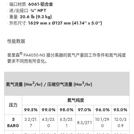
· 端口材质:
6061-铝合金
· 进/出接口:
¾'' NPT
· 重量:
20.6 lb (9.3 kg)
· 外形尺寸:
1629 mm x Ø127 mm (41.14'' x 5.0'')
性能数据
®
普里森
PA4050-N3 膜分离器的氮气产量因工作条件和氮气纯度
要求不同而有所变化。
3
3
氮气流量 (Nm
/hr) / 压缩空气流量 (Nm
/hr)
氮气纯度
压力
99.5%
99.0%
98.0%
97.0%
96.0%
95.0%
5
3.2/21.
4.5/23.
6.5/25.
10.1/29.
12.0/3
8.3/27.1
BARG
7
0
1
0
0.9