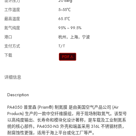
设计压力
20 barg
工作温度
5~55℃
最高温度
65.5℃
氮气纯度
95% ~ 99.5%
港口
杭州，上海，宁波
支付方式
T/T
下载
详细信息
Description
PA4050 普里森 (Prism®) 制氮膜 是由美国空气产品公司 (Air
Products) 生产的一款中空纤维膜组，用于现场制取氮气。该型号
以高纯度输出、长寿命和模块化设计著称，是车载及工业制氮系
统的核心部件。PA4050-N3 外壳和端盖采用 316L 不锈钢材质，
耐腐蚀性更强，适用于海上平台或化工厂等严。