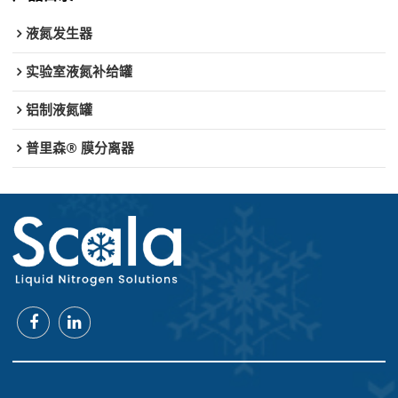
液氮发生器
实验室液氮补给罐
铝制液氮罐
普里森® 膜分离器