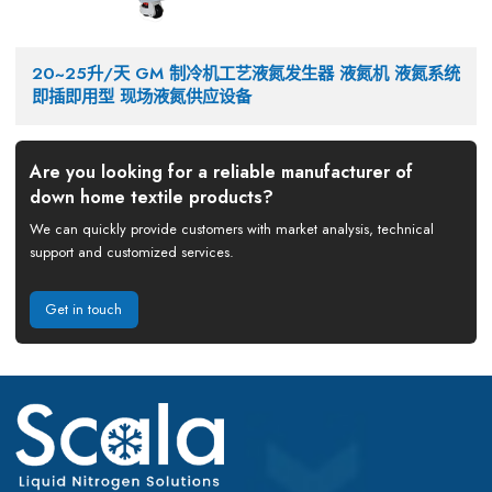
20~25升/天 GM 制冷机工艺液氮发生器 液氮机 液氮系统
即插即用型 现场液氮供应设备
Are you looking for a reliable manufacturer of
down home textile products?
We can quickly provide customers with market analysis, technical
support and customized services.
Get in touch