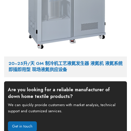
20~25升/天 GM 制冷机工艺液氮发生器 液氮机 液氮系统
即插即用型 现场液氮供应设备
Are you looking for a reliable manufacturer of
down home textile products?
We can quickly provide customers with market analysis, technical
support and customized services.
Get in touch