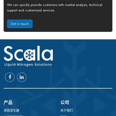
We can quickly provide customers with market analysis, technical
support and customized services.
Get in touch
产品
公司
液氮发生器
关于我们