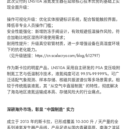
此次交付的 LNS10A 液氮发生器在延续核心技术优势的基础上实
现全面升级：
操作可视化升级：优化实体按键标识系统，配合智能触控界面，
降低非专业人员操作门槛；
安全性能强化：新增防冻手阀设计，有效规避低温操作风险，符
合加勒比地区湿热环境使用需求；​
耐用性提升：升级真空软管材质，进一步增强设备在高湿度环境
下的抗老化能力。
（见升级链接：https://cn.scalacryo.com/blog/b12797）
作为斯卡拉的明星产品，LNS10A 采用自主研发的 PSA 变压吸附
制氮工艺与低温制冷技术，液氮纯度可达 99.5%-99.999%，可广
泛适配气象观测、样本存储、核磁共振波谱仪等多场景需求。相
较于传统瓶装液氮，其 “从空气中直接制氮” 的特性，彻底解决
了海岛地区液氮运输成本高、存储风险大的行业痛点。
深耕海外市场，彰显 “中国制造” 实力
成立于 2013 年的斯卡拉，已形成覆盖 10-300 升 / 天产量的全
系列液氮发生器产品线，产品足迹从国内青藏高原、南海之滨延